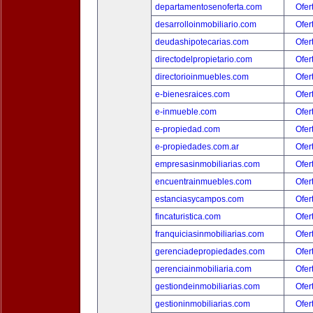
departamentosenoferta.com
Ofer
desarrolloinmobiliario.com
Ofer
deudashipotecarias.com
Ofer
directodelpropietario.com
Ofer
directorioinmuebles.com
Ofer
e-bienesraices.com
Ofer
e-inmueble.com
Ofer
e-propiedad.com
Ofer
e-propiedades.com.ar
Ofer
empresasinmobiliarias.com
Ofer
encuentrainmuebles.com
Ofer
estanciasycampos.com
Ofer
fincaturistica.com
Ofer
franquiciasinmobiliarias.com
Ofer
gerenciadepropiedades.com
Ofer
gerenciainmobiliaria.com
Ofer
gestiondeinmobiliarias.com
Ofer
gestioninmobiliarias.com
Ofer