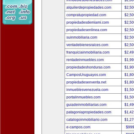
inmueblesbienesraices.com
$2,80
alquilerdepropiedades.com
$2,50
compratupropiedad.com
$2,50
propiedadesdemiami.com
$2,50
propiedadesenlinea.com
$2,50
suinmobiliaria.com
$2,50
ventadebienesraices.com
$2,50
franquiciainmobiliaria.com
$2,49
rentadeinmuebles.com
$1,99
propiedadeshonduras.com
$1,90
CamposUruguayos.com
$1,80
propiedadesenventa.net
$1,80
inmueblesvenezuela.com
$1,50
portalinmuebles.com
$1,50
guiadeinmobiliarias.com
$1,49
patagoniapropiedades.com
$1,42
catalogoinmobiliario.com
$1,27
e-campos.com
$999