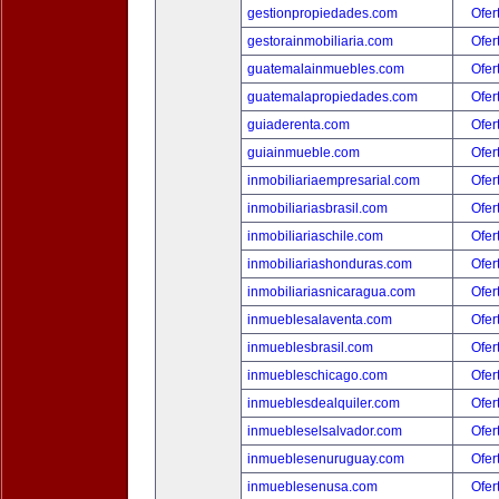
gestionpropiedades.com
Ofer
gestorainmobiliaria.com
Ofer
guatemalainmuebles.com
Ofer
guatemalapropiedades.com
Ofer
guiaderenta.com
Ofer
guiainmueble.com
Ofer
inmobiliariaempresarial.com
Ofer
inmobiliariasbrasil.com
Ofer
inmobiliariaschile.com
Ofer
inmobiliariashonduras.com
Ofer
inmobiliariasnicaragua.com
Ofer
inmueblesalaventa.com
Ofer
inmueblesbrasil.com
Ofer
inmuebleschicago.com
Ofer
inmueblesdealquiler.com
Ofer
inmuebleselsalvador.com
Ofer
inmueblesenuruguay.com
Ofer
inmueblesenusa.com
Ofer