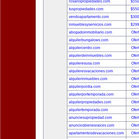
rosariopropiedades.com
$550
tuspropiedades.com
$550
vendoapartamento.com
$300
inmueblesyservicios.com
$299
abogadoinmobiliario.com
Ofer
alquilerbungalows.com
Ofer
alquilercentro.com
Ofer
alquilerdeinmuebles.com
Ofer
alquileresusa.com
Ofer
alquileresvacaciones.com
Ofer
alquilerinmuebles.com
Ofer
alquilerpordia.com
Ofer
alquilerportemporada.com
Ofer
alquilerpropiedades.com
Ofer
alquilertemporada.com
Ofer
anunciesupropiedad.com
Ofer
anunciosbienesraices.com
Ofer
apartamentosdevacaciones.com
Ofer