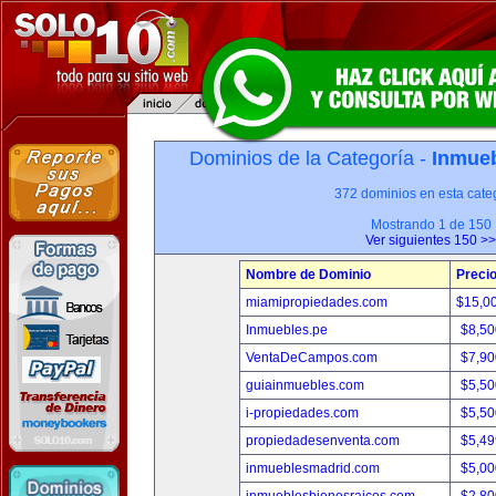
Dominios de la Categoría -
Inmueb
372 dominios en esta categ
Mostrando 1 de 150
Ver siguientes 150 >>
Nombre de Dominio
Preci
miamipropiedades.com
$15,0
Inmuebles.pe
$8,50
VentaDeCampos.com
$7,90
guiainmuebles.com
$5,50
i-propiedades.com
$5,50
propiedadesenventa.com
$5,49
inmueblesmadrid.com
$5,00