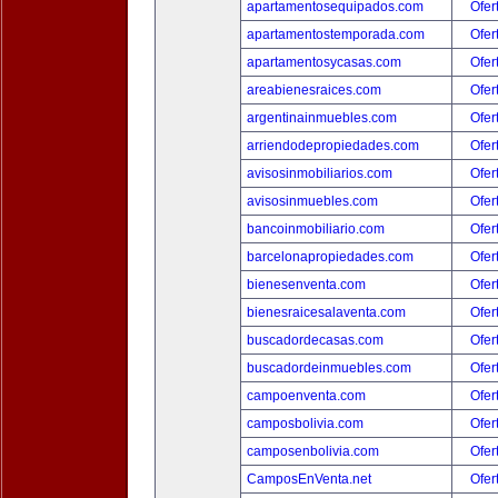
apartamentosequipados.com
Ofer
apartamentostemporada.com
Ofer
apartamentosycasas.com
Ofer
areabienesraices.com
Ofer
argentinainmuebles.com
Ofer
arriendodepropiedades.com
Ofer
avisosinmobiliarios.com
Ofer
avisosinmuebles.com
Ofer
bancoinmobiliario.com
Ofer
barcelonapropiedades.com
Ofer
bienesenventa.com
Ofer
bienesraicesalaventa.com
Ofer
buscadordecasas.com
Ofer
buscadordeinmuebles.com
Ofer
campoenventa.com
Ofer
camposbolivia.com
Ofer
camposenbolivia.com
Ofer
CamposEnVenta.net
Ofer