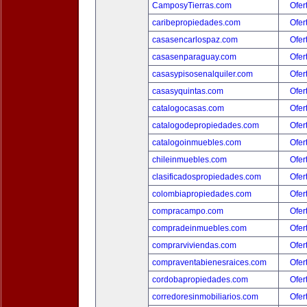
CamposyTierras.com
Ofer
caribepropiedades.com
Ofer
casasencarlospaz.com
Ofer
casasenparaguay.com
Ofer
casasypisosenalquiler.com
Ofer
casasyquintas.com
Ofer
catalogocasas.com
Ofer
catalogodepropiedades.com
Ofer
catalogoinmuebles.com
Ofer
chileinmuebles.com
Ofer
clasificadospropiedades.com
Ofer
colombiapropiedades.com
Ofer
compracampo.com
Ofer
compradeinmuebles.com
Ofer
comprarviviendas.com
Ofer
compraventabienesraices.com
Ofer
cordobapropiedades.com
Ofer
corredoresinmobiliarios.com
Ofer