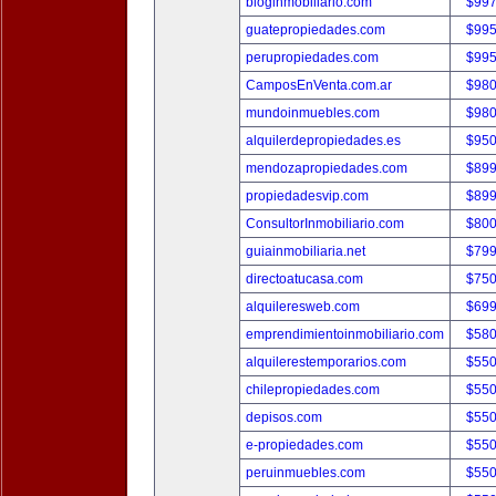
bloginmobiliario.com
$997
guatepropiedades.com
$995
perupropiedades.com
$995
CamposEnVenta.com.ar
$980
mundoinmuebles.com
$980
alquilerdepropiedades.es
$950
mendozapropiedades.com
$899
propiedadesvip.com
$899
ConsultorInmobiliario.com
$800
guiainmobiliaria.net
$799
directoatucasa.com
$750
alquileresweb.com
$699
emprendimientoinmobiliario.com
$580
alquilerestemporarios.com
$550
chilepropiedades.com
$550
depisos.com
$550
e-propiedades.com
$550
peruinmuebles.com
$550