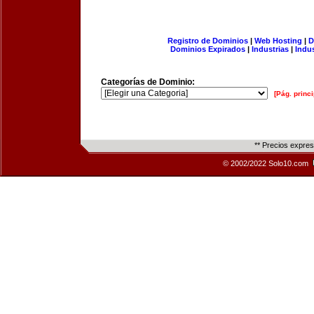
Registro de Dominios
|
Web Hosting
|
D
Dominios Expirados
|
Industrias
|
Indu
Categorías de Dominio:
[Pág. princi
** Precios expre
© 2002/2022 Solo10.com