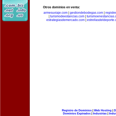
Otros dominios en venta:
armesuviaje.com
|
gestiondebodegas.com
|
regist
|
turismodeestancias.com
|
turismoenestancias
estrategiasdemercado.com
|
estrellasdeldeporte
Registro de Dominios
|
Web Hosting
|
D
Dominios Expirados
|
Industrias
|
Indu