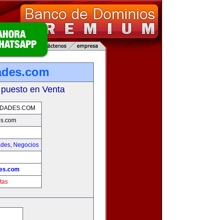
ades.com
 puesto en Venta
EDADES.COM
es.com
ades
,
Negocios
des.com
tas