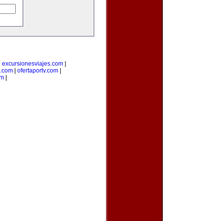
|
excursionesviajes.com
|
e.com
|
ofertaportv.com
|
om
|