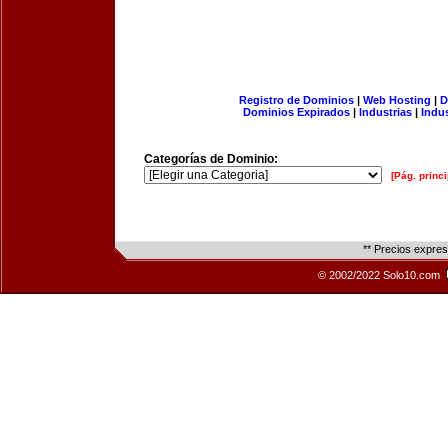
Registro de Dominios
|
Web Hosting
|
D
Dominios Expirados
|
Industrias
|
Indu
Categorías de Dominio:
[Pág. princi
** Precios expre
© 2002/2022 Solo10.com