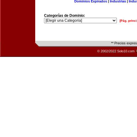
Dominios Expirados
|
Industrias
|
Indu
Categorías de Dominio:
[Pág. princi
** Precios expre
© 2002/2022 Solo10.com