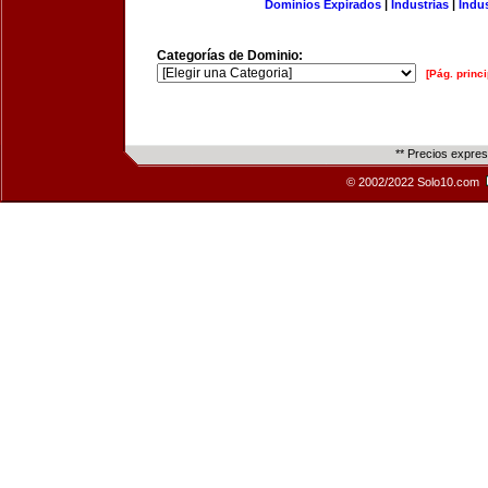
Dominios Expirados
|
Industrias
|
Indu
Categorías de Dominio:
[Pág. princi
** Precios expre
© 2002/2022 Solo10.com