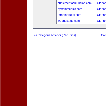
suplementosnutricion.com
Ofertar
systemmedics.com
Ofertar
terapiagrupal.com
Ofertar
webdesalud.com
Ofertar
<< Categoria Anterior (Recursos)
Cat