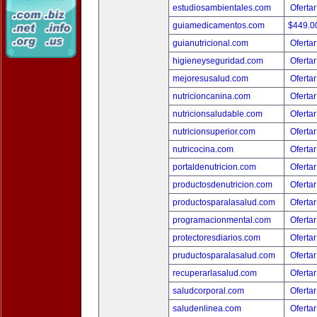
estudiosambientales.com
Ofertar
guiamedicamentos.com
$449.
guianutricional.com
Ofertar
higieneyseguridad.com
Ofertar
mejoresusalud.com
Ofertar
nutricioncanina.com
Ofertar
nutricionsaludable.com
Ofertar
nutricionsuperior.com
Ofertar
nutricocina.com
Ofertar
portaldenutricion.com
Ofertar
productosdenutricion.com
Ofertar
productosparalasalud.com
Ofertar
programacionmental.com
Ofertar
protectoresdiarios.com
Ofertar
pruductosparalasalud.com
Ofertar
recuperarlasalud.com
Ofertar
saludcorporal.com
Ofertar
saludenlinea.com
Ofertar