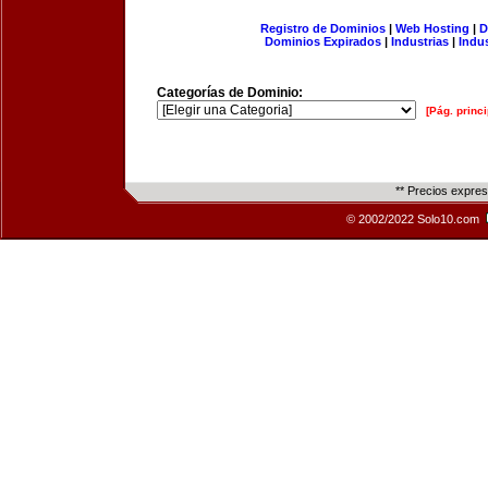
Registro de Dominios
|
Web Hosting
|
D
Dominios Expirados
|
Industrias
|
Indu
Categorías de Dominio:
[Pág. princi
** Precios expre
© 2002/2022 Solo10.com