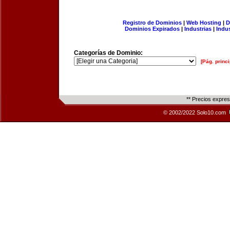
Registro de Dominios
|
Web Hosting
|
D
Dominios Expirados
|
Industrias
|
Indu
Categorías de Dominio:
[Pág. princi
** Precios expre
© 2002/2022 Solo10.com