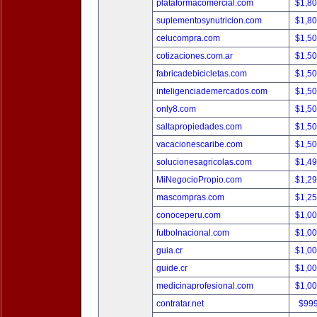
plataformacomercial.com
$1,8
suplementosynutricion.com
$1,8
celucompra.com
$1,5
cotizaciones.com.ar
$1,5
fabricadebicicletas.com
$1,5
inteligenciademercados.com
$1,5
only8.com
$1,5
saltapropiedades.com
$1,5
vacacionescaribe.com
$1,5
solucionesagricolas.com
$1,4
MiNegocioPropio.com
$1,2
mascompras.com
$1,2
conoceperu.com
$1,0
futbolnacional.com
$1,0
guia.cr
$1,0
guide.cr
$1,0
medicinaprofesional.com
$1,0
contratar.net
$99