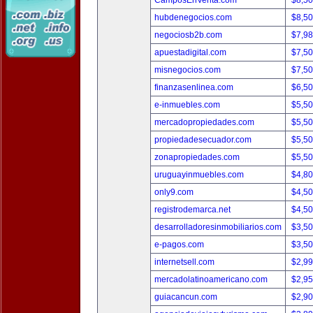
CamposEnVenta.com
$8,5
hubdenegocios.com
$8,5
negociosb2b.com
$7,9
apuestadigital.com
$7,5
misnegocios.com
$7,5
finanzasenlinea.com
$6,5
e-inmuebles.com
$5,5
mercadopropiedades.com
$5,5
propiedadesecuador.com
$5,5
zonapropiedades.com
$5,5
uruguayinmuebles.com
$4,8
only9.com
$4,5
registrodemarca.net
$4,5
desarrolladoresinmobiliarios.com
$3,5
e-pagos.com
$3,5
internetsell.com
$2,9
mercadolatinoamericano.com
$2,9
guiacancun.com
$2,9