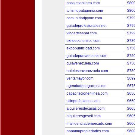
pasajesenlinea.com
$80
turismopatagonia.com
$80
comunidadpyme.com
$79
guiadeprofesionales.net
$79
vinoartesanal.com
$79
exitoeconomico.com
$78
expopublicidad.com
$75
guiadepuntadeleste.com
$75
guiavenezuela.com
$75
hotelesenvenezuela.com
$75
ventamayor.com
$69
agendadenegocios.com
$67
capacitacionenlinea.com
$65
sitioprofesional.com
$65
alquileresdecasas.com
$60
alquileresgesell.com
$60
inteligenciademercado.com
$60
panamapropiedades.com
$60