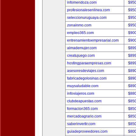
infomendoza.com
$95
profesionalesenlinea.com
$95
seleccionuruguaya.com
$95
zonainmo.com
$95
empleo365.com
$90
entrenamientoempresarial.com
$90
almademujer.com
$89
creatujuego.com
$89
hostingparaempresas.com
$89
asesoresdeviajes.com
$89
fabricadegolosinas.com
$89
muysaludable.com
$89
infoviajeros.com
$88
clubdeapuestas.com
$85
formacion365.com
$85
mercadoagrario.com
$85
saberinvertir.com
$85
guiadeproveedores.com
$80