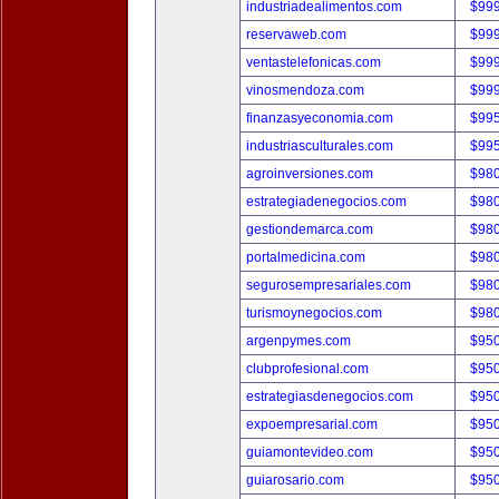
industriadealimentos.com
$99
reservaweb.com
$99
ventastelefonicas.com
$99
vinosmendoza.com
$99
finanzasyeconomia.com
$99
industriasculturales.com
$99
agroinversiones.com
$98
estrategiadenegocios.com
$98
gestiondemarca.com
$98
portalmedicina.com
$98
segurosempresariales.com
$98
turismoynegocios.com
$98
argenpymes.com
$95
clubprofesional.com
$95
estrategiasdenegocios.com
$95
expoempresarial.com
$95
guiamontevideo.com
$95
guiarosario.com
$95