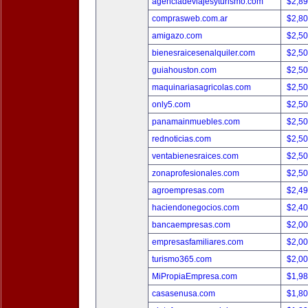
agenciadeviajesyturismo.com
$2,8
comprasweb.com.ar
$2,8
amigazo.com
$2,5
bienesraicesenalquiler.com
$2,5
guiahouston.com
$2,5
maquinariasagricolas.com
$2,5
only5.com
$2,5
panamainmuebles.com
$2,5
rednoticias.com
$2,5
ventabienesraices.com
$2,5
zonaprofesionales.com
$2,5
agroempresas.com
$2,4
haciendonegocios.com
$2,4
bancaempresas.com
$2,0
empresasfamiliares.com
$2,0
turismo365.com
$2,0
MiPropiaEmpresa.com
$1,9
casasenusa.com
$1,8