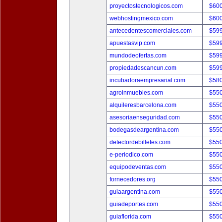
proyectostecnologicos.com
$60
webhostingmexico.com
$60
antecedentescomerciales.com
$59
apuestasvip.com
$59
mundodeofertas.com
$59
propiedadescancun.com
$59
incubadoraempresarial.com
$58
agroinmuebles.com
$55
alquileresbarcelona.com
$55
asesoriaenseguridad.com
$55
bodegasdeargentina.com
$55
detectordebilletes.com
$55
e-periodico.com
$55
equipodeventas.com
$55
fornecedores.org
$55
guiaargentina.com
$55
guiadeportes.com
$55
guiaflorida.com
$55