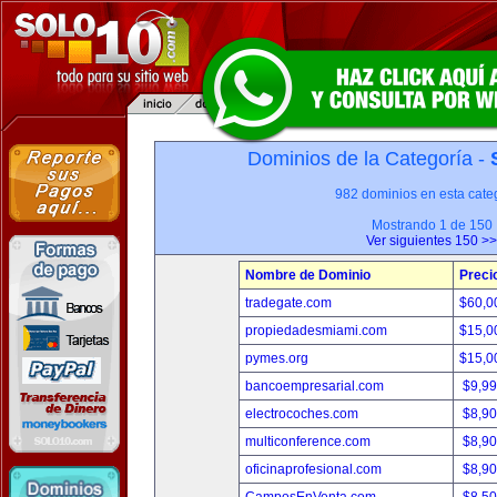
Dominios de la Categoría -
982 dominios en esta categ
Mostrando 1 de 150
Ver siguientes 150 >>
Nombre de Dominio
Preci
tradegate.com
$60,0
propiedadesmiami.com
$15,0
pymes.org
$15,0
bancoempresarial.com
$9,9
electrocoches.com
$8,9
multiconference.com
$8,9
oficinaprofesional.com
$8,9