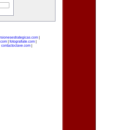
rsionesestrategicas.com
|
.com
|
fotografiate.com
|
|
contactoclave.com
|