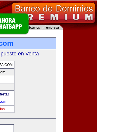
.com
 puesto en Venta
EA.COM
.com
ferta!
.com
tas