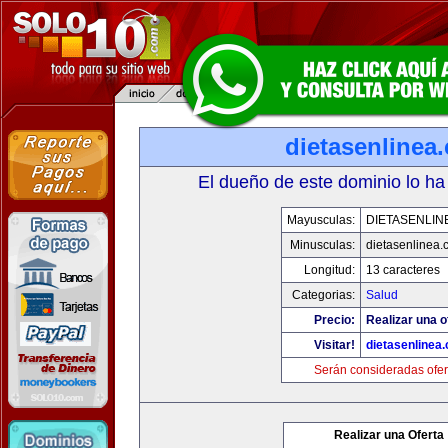
dietasenlinea
El dueño de este dominio lo ha
Mayusculas:
DIETASENLIN
Minusculas:
dietasenlinea
Longitud:
13 caracteres
Categorias:
Salud
Precio:
Realizar una o
Visitar!
dietasenlinea
Serán consideradas ofer
Realizar una Oferta