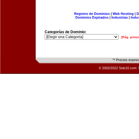
Registro de Dominios
|
Web Hosting
|
D
Dominios Expirados
|
Industrias
|
Indu
Categorías de Dominio:
[Pág. princi
** Precios expre
© 2002/2022 Solo10.com