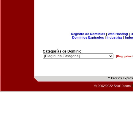
Registro de Dominios
|
Web Hosting
|
D
Dominios Expirados
|
Industrias
|
Indu
Categorías de Dominio:
[Pág. princi
** Precios expre
© 2002/2022 Solo10.com