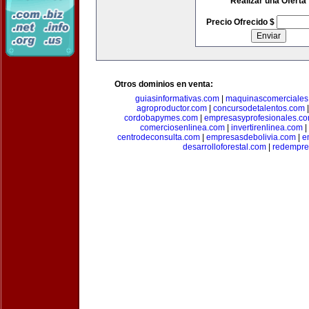
Realizar una Oferta
Precio Ofrecido $
Otros dominios en venta:
guiasinformativas.com
|
maquinascomerciales
agroproductor.com
|
concursodetalentos.com
cordobapymes.com
|
empresasyprofesionales.c
comerciosenlinea.com
|
invertirenlinea.com
|
centrodeconsulta.com
|
empresasdebolivia.com
|
e
desarrolloforestal.com
|
redempre