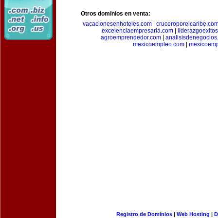
Otros dominios en venta:
vacacionesenhoteles.com
|
cruceroporelcaribe.co
excelenciaempresaria.com
|
liderazgoexito
agroemprendedor.com
|
analisisdenegocios
mexicoempleo.com
|
mexicoemp
Registro de Dominios
|
Web Hosting
|
D