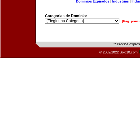
Dominios Expirados
|
Industrias
|
Indu
Categorías de Dominio:
[Pág. princi
** Precios expre
© 2002/2022 Solo10.com