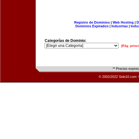
Registro de Dominios
|
Web Hosting
|
D
Dominios Expirados
|
Industrias
|
Indu
Categorías de Dominio:
[Pág. princi
** Precios expre
© 2002/2022 Solo10.com