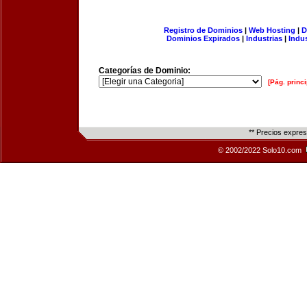
Registro de Dominios
|
Web Hosting
|
D
Dominios Expirados
|
Industrias
|
Indu
Categorías de Dominio:
[Pág. princi
** Precios expre
© 2002/2022 Solo10.com