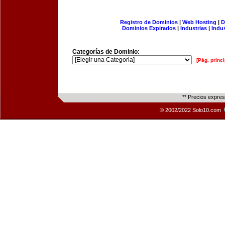
Registro de Dominios
|
Web Hosting
|
D
Dominios Expirados
|
Industrias
|
Indu
Categorías de Dominio:
[Pág. princi
** Precios expre
© 2002/2022 Solo10.com