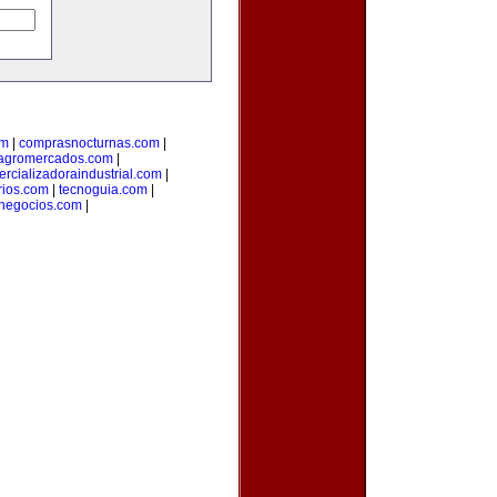
om
|
comprasnocturnas.com
|
agromercados.com
|
rcializadoraindustrial.com
|
rios.com
|
tecnoguia.com
|
negocios.com
|