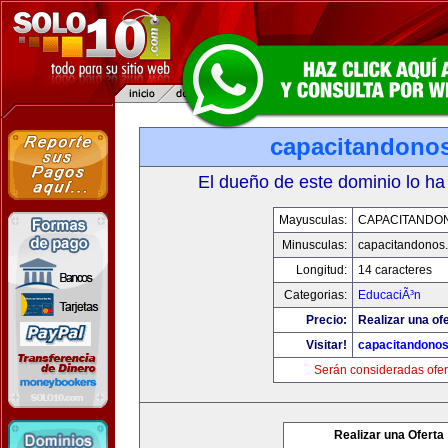
capacitandono
El dueño de este dominio lo ha
Mayusculas:
CAPACITANDO
Minusculas:
capacitandonos
Longitud:
14 caracteres
Categorias:
EducaciÃ³n
Precio:
Realizar una ofe
Visitar!
capacitandono
Serán consideradas ofer
Realizar una Oferta