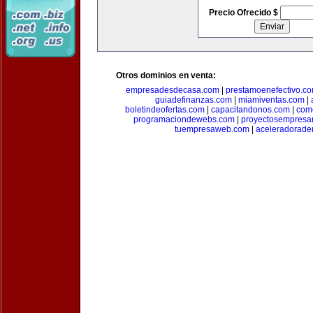
Precio Ofrecido $
Otros dominios en venta:
empresadesdecasa.com
|
prestamoenefectivo.c
guiadefinanzas.com
|
miamiventas.com
|
boletindeofertas.com
|
capacitandonos.com
|
come
programaciondewebs.com
|
proyectosempresa
tuempresaweb.com
|
aceleradorade