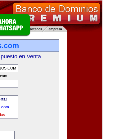
s.com
 puesto en Venta
NOS.COM
.com
rta!
s.com
tas