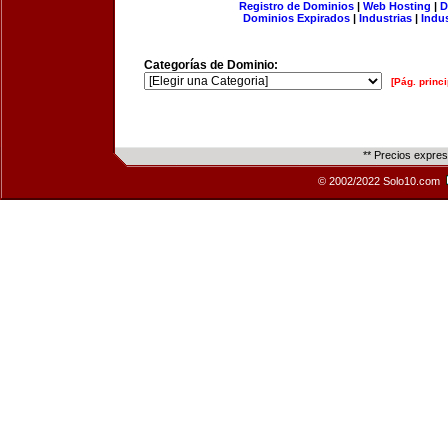
Registro de Dominios
|
Web Hosting
|
D
Dominios Expirados
|
Industrias
|
Indu
Categorías de Dominio:
[Pág. princi
** Precios expre
© 2002/2022 Solo10.com