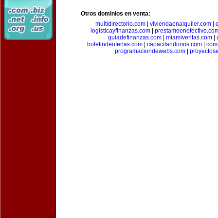
Otros dominios en venta:
multidirectorio.com
|
viviendaenalquiler.com
|
logisticayfinanzas.com
|
prestamoenefectivo.co
guiadefinanzas.com
|
miamiventas.com
|
boletindeofertas.com
|
capacitandonos.com
|
come
programaciondewebs.com
|
proyectos