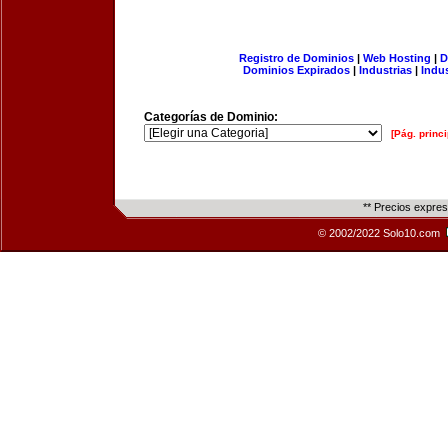
Registro de Dominios
|
Web Hosting
|
D
Dominios Expirados
|
Industrias
|
Indu
Categorías de Dominio:
[Pág. princi
** Precios expre
© 2002/2022 Solo10.com