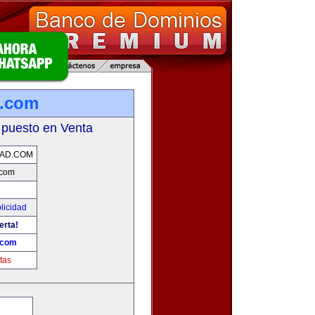
d.com
 puesto en Venta
DAD.COM
.com
licidad
erta!
.com
tas