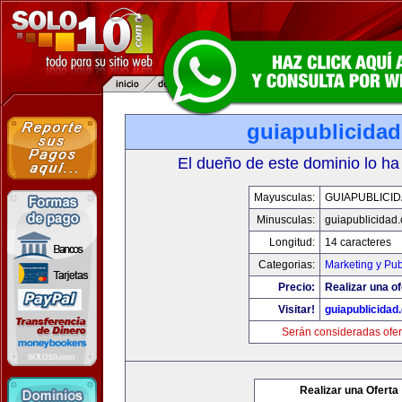
guiapublicida
El dueño de este dominio lo ha
Mayusculas:
GUIAPUBLICI
Minusculas:
guiapublicidad
Longitud:
14 caracteres
Categorias:
Marketing y Pub
Precio:
Realizar una of
Visitar!
guiapublicidad
Serán consideradas ofer
Realizar una Oferta