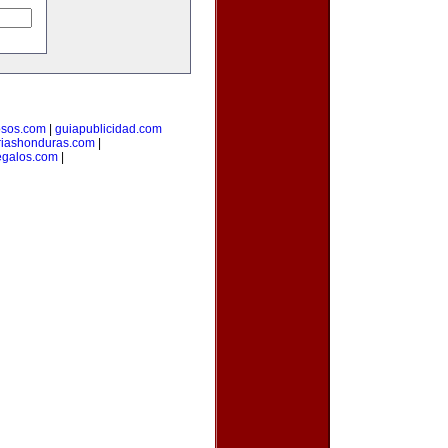
osos.com
|
guiapublicidad.com
ariashonduras.com
|
egalos.com
|