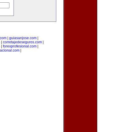
.com
|
guiasanjose.com
|
m
|
corretajedeseguros.com
|
m
|
forexprofesional.com
|
nacional.com
|