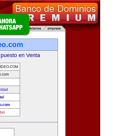
eo.com
 puesto en Venta
IDEO.COM
o.com
cidad
ta!
eo.com
tas