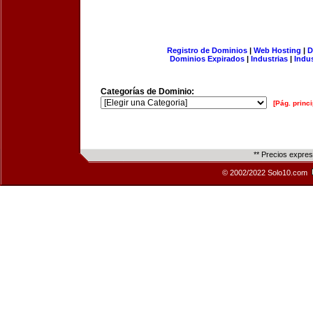
Registro de Dominios
|
Web Hosting
|
D
Dominios Expirados
|
Industrias
|
Indu
Categorías de Dominio:
[Pág. princi
** Precios expre
© 2002/2022 Solo10.com