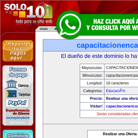
capacitacionenc
El dueño de este dominio lo ha
Mayusculas:
CAPACITACIONE
Minusculas:
capacitacionenca
Longitud:
18 caracteres
Categorias:
EducaciÃ³n
Precio:
Realizar una ofert
Visitar!
capacitacionenca
Serán consideradas ofer
Realizar una Oferta