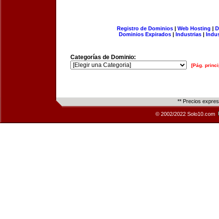
Registro de Dominios
|
Web Hosting
|
D
Dominios Expirados
|
Industrias
|
Indu
Categorías de Dominio:
[Pág. princi
** Precios expre
© 2002/2022 Solo10.com