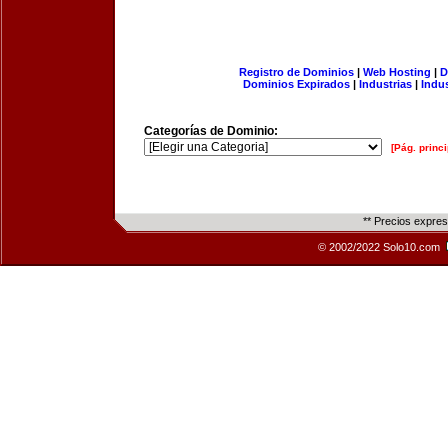
Registro de Dominios
|
Web Hosting
|
D
Dominios Expirados
|
Industrias
|
Indu
Categorías de Dominio:
[Pág. princi
** Precios expre
© 2002/2022 Solo10.com