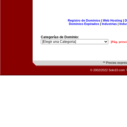
Registro de Dominios
|
Web Hosting
|
D
Dominios Expirados
|
Industrias
|
Indu
Categorías de Dominio:
[Pág. princi
** Precios expre
© 2002/2022 Solo10.com