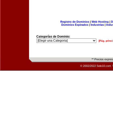
Registro de Dominios
|
Web Hosting
|
D
Dominios Expirados
|
Industrias
|
Indu
Categorías de Dominio:
[Pág. princi
** Precios expre
© 2002/2022 Solo10.com