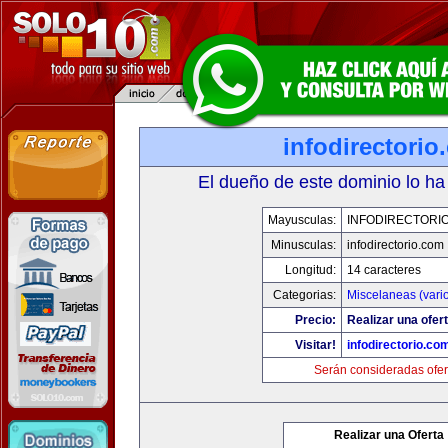
infodirectorio
El dueño de este dominio lo ha
Mayusculas:
INFODIRECTORI
Minusculas:
infodirectorio.com
Longitud:
14 caracteres
Categorias:
Miscelaneas (vari
Precio:
Realizar una ofert
Visitar!
infodirectorio.co
Serán consideradas ofer
Realizar una Oferta