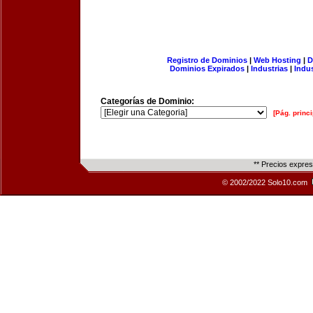
Registro de Dominios
|
Web Hosting
|
D
Dominios Expirados
|
Industrias
|
Indu
Categorías de Dominio:
[Pág. princi
** Precios expre
© 2002/2022 Solo10.com