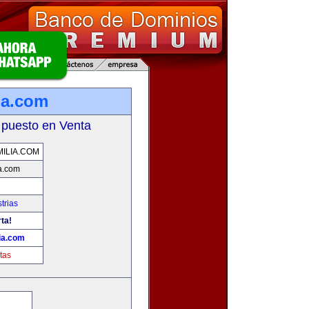
ia.com
 puesto en Venta
ILIA.COM
a.com
trias
ta!
ia.com
tas