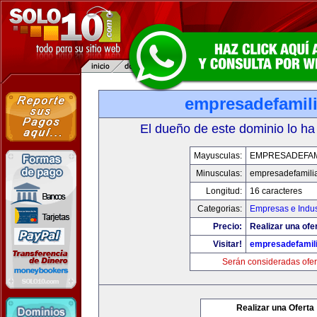
empresadefamil
El dueño de este dominio lo ha
Mayusculas:
EMPRESADEFAM
Minusculas:
empresadefamili
Longitud:
16 caracteres
Categorias:
Empresas e Indus
Precio:
Realizar una ofer
Visitar!
empresadefamil
Serán consideradas ofer
Realizar una Oferta