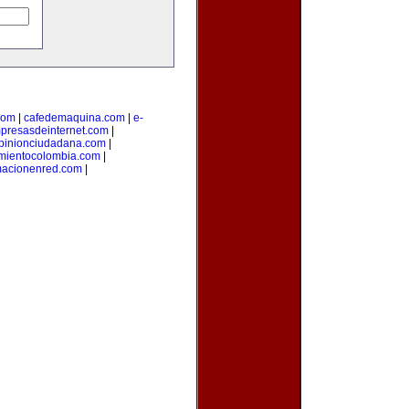
com
|
cafedemaquina.com
|
e-
presasdeinternet.com
|
pinionciudadana.com
|
mientocolombia.com
|
macionenred.com
|