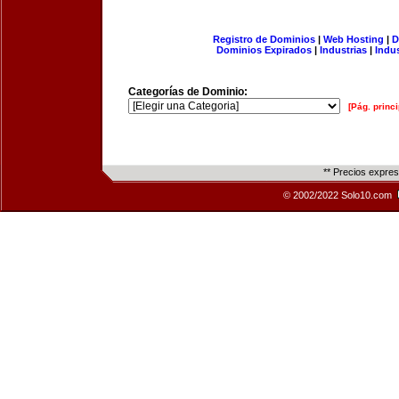
Registro de Dominios
|
Web Hosting
|
D
Dominios Expirados
|
Industrias
|
Indu
Categorías de Dominio:
[Pág. princi
** Precios expre
© 2002/2022 Solo10.com