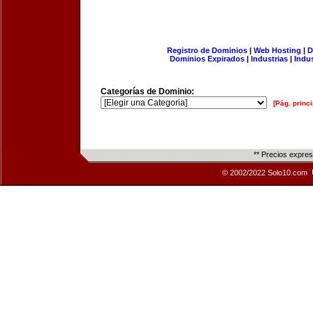
Registro de Dominios
|
Web Hosting
|
D
Dominios Expirados
|
Industrias
|
Indu
Categorías de Dominio:
[Pág. princi
** Precios expre
© 2002/2022 Solo10.com