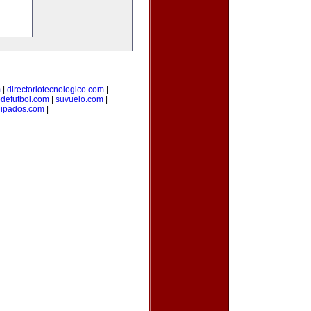
m
|
directoriotecnologico.com
|
odefutbol.com
|
suvuelo.com
|
uipados.com
|