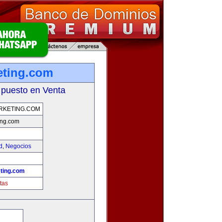
ting.com
 puesto en Venta
KETING.COM
ng.com
d
,
Negocios
ting.com
tas