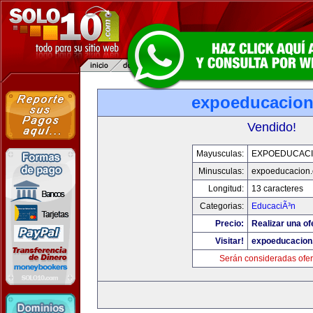
expoeducacio
Vendido!
Mayusculas:
EXPOEDUCAC
Minusculas:
expoeducacion
Longitud:
13 caracteres
Categorias:
EducaciÃ³n
Precio:
Realizar una of
Visitar!
expoeducacion
Serán consideradas ofer