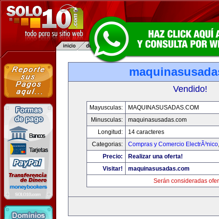
maquinasusada
Vendido!
Mayusculas:
MAQUINASUSADAS.COM
Minusculas:
maquinasusadas.com
Longitud:
14 caracteres
Categorias:
Compras y Comercio ElectrÃ³nico
Precio:
Realizar una oferta!
Visitar!
maquinasusadas.com
Serán consideradas ofer