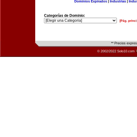
Dominios Expirados
|
Industrias
|
Indu
Categorías de Dominio:
[Pág. princi
** Precios expre
© 2002/2022 Solo10.com