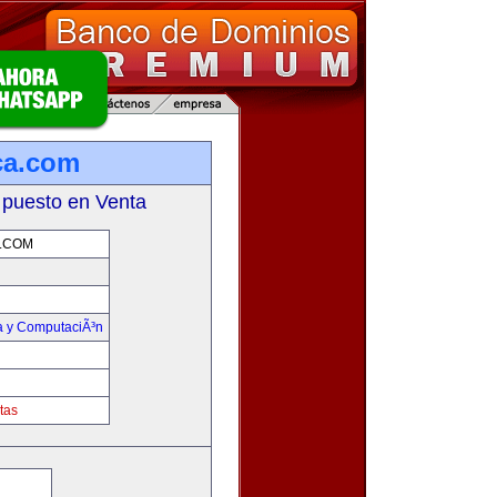
ca.com
 puesto en Venta
.COM
ca y ComputaciÃ³n
tas