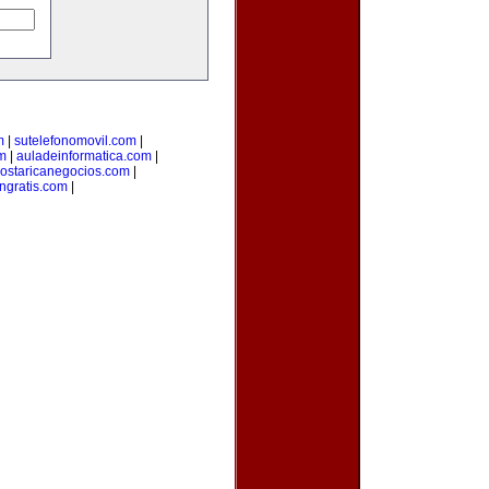
m
|
sutelefonomovil.com
|
m
|
auladeinformatica.com
|
ostaricanegocios.com
|
ngratis.com
|