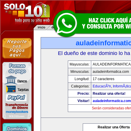
auladeinformati
El dueño de este dominio lo ha
Mayusculas:
AULADEINFORMATICA
Minusculas:
auladeinformatica.com
Longitud:
17 caracteres
Categorias:
EducaciÃ³n
,
InformÃ¡ti
Precio:
Realizar una oferta!
Visitar!
auladeinformatica.com
Serán consideradas ofer
Realizar una Oferta