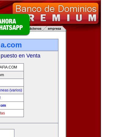
ia.com
 puesto en Venta
AFIA.COM
com
neas (varios)
!
.com
tas