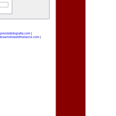
prendafotografia.com
|
desarrollowebfreelance.com
|