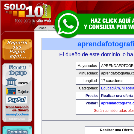
aprendafotograf
El dueño de este dominio lo ha
Mayusculas:
APRENDAFOTOGR
Minusculas:
aprendafotografia.
Longitud:
17 caracteres
Categorias:
EducaciÃ³n
,
Miscela
Precio:
Realizar una oferta
Visitar!
aprendafotografia
Serán consideradas ofer
Realizar una Oferta