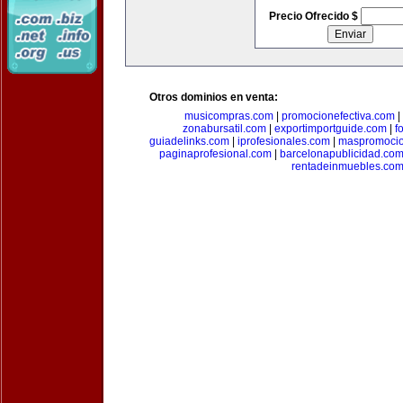
Precio Ofrecido $
Otros dominios en venta:
musicompras.com
|
promocionefectiva.com
|
zonabursatil.com
|
exportimportguide.com
|
f
guiadelinks.com
|
iprofesionales.com
|
maspromoci
paginaprofesional.com
|
barcelonapublicidad.co
rentadeinmuebles.co