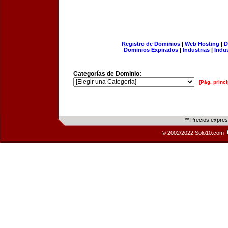
Registro de Dominios
|
Web Hosting
|
D
Dominios Expirados
|
Industrias
|
Indu
Categorías de Dominio:
[Pág. princi
** Precios expre
© 2002/2022 Solo10.com