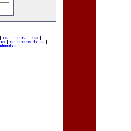
|
ambitoempresarial.com
|
.com
|
medioempresarial.com
|
colombia.com
|