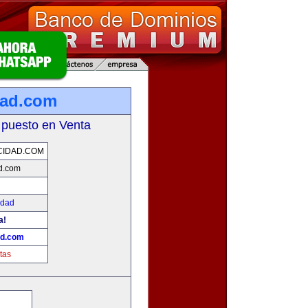
dad.com
 puesto en Venta
CIDAD.COM
d.com
idad
a!
ad.com
tas