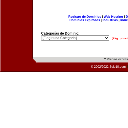
Registro de Dominios
|
Web Hosting
|
D
Dominios Expirados
|
Industrias
|
Indu
Categorías de Dominio:
[Pág. princi
** Precios expre
© 2002/2022 Solo10.com