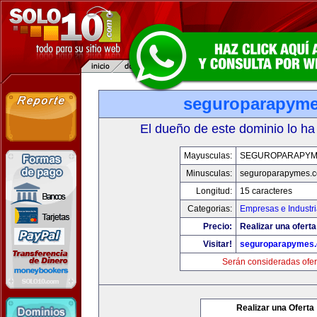
seguroparapym
El dueño de este dominio lo ha
Mayusculas:
SEGUROPARAPYM
Minusculas:
seguroparapymes.
Longitud:
15 caracteres
Categorias:
Empresas e Industr
Precio:
Realizar una oferta
Visitar!
seguroparapymes
Serán consideradas ofer
Realizar una Oferta