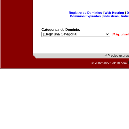
Registro de Dominios
|
Web Hosting
|
D
Dominios Expirados
|
Industrias
|
Indu
Categorías de Dominio:
[Pág. princi
** Precios expre
© 2002/2022 Solo10.com