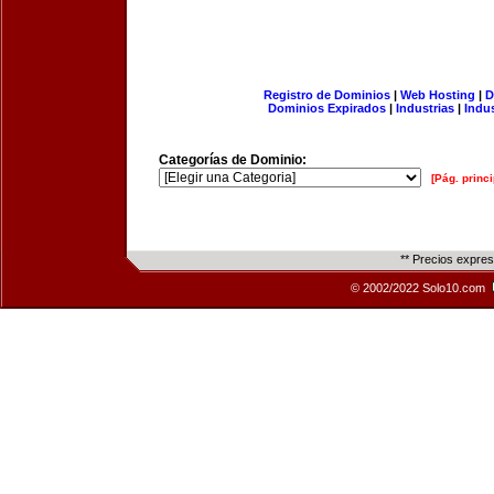
Registro de Dominios
|
Web Hosting
|
D
Dominios Expirados
|
Industrias
|
Indu
Categorías de Dominio:
[Pág. princi
** Precios expre
© 2002/2022 Solo10.com