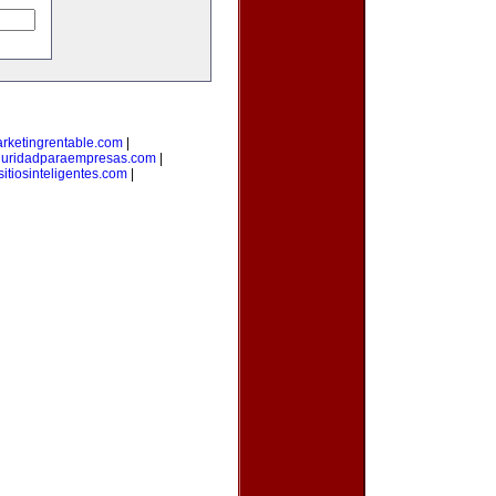
rketingrentable.com
|
guridadparaempresas.com
|
sitiosinteligentes.com
|