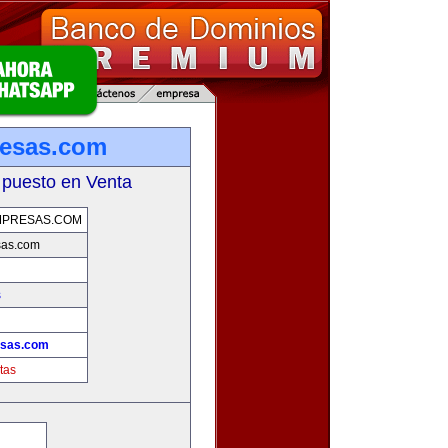
resas.com
 puesto en Venta
MPRESAS.COM
sas.com
s
esas.com
tas