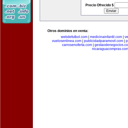
Precio Ofrecido $
Otros dominios en venta:
webdefutbol.com
|
medicinainfantil.com
|
v
vuelosenlinea.com
|
publicidadparamovil.com
|
p
carrosenoferta.com
|
gestaodenegocios.c
nicaraguacompras.co