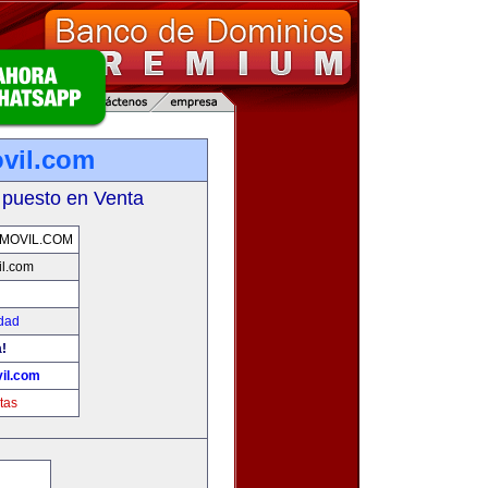
vil.com
 puesto en Venta
MOVIL.COM
il.com
idad
a!
il.com
tas