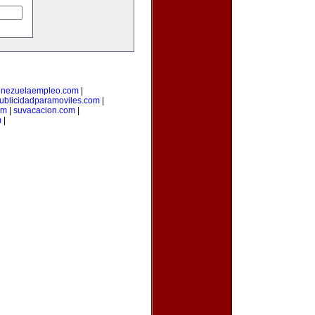
enezuelaempleo.com
|
ublicidadparamoviles.com
|
om
|
suvacacion.com
|
m
|