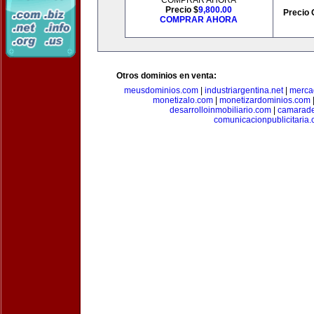
COMPRAR AHORA
Precio $
9,800.00
Precio 
COMPRAR AHORA
Otros dominios en venta:
meusdominios.com
|
industriargentina.net
|
merca
monetizalo.com
|
monetizardominios.com
desarrolloinmobiliario.com
|
camarade
comunicacionpublicitaria