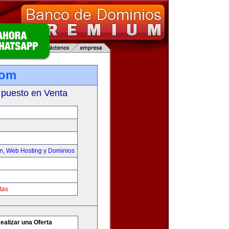
com
 puesto en Venta
on
,
Web Hosting y Dominios
tas
ealizar una Oferta