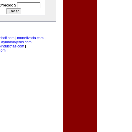
Ofrecido $
dodf.com
|
monetizado.com
|
|
ayudaviajeros.com
|
industrias.com
|
.com
|