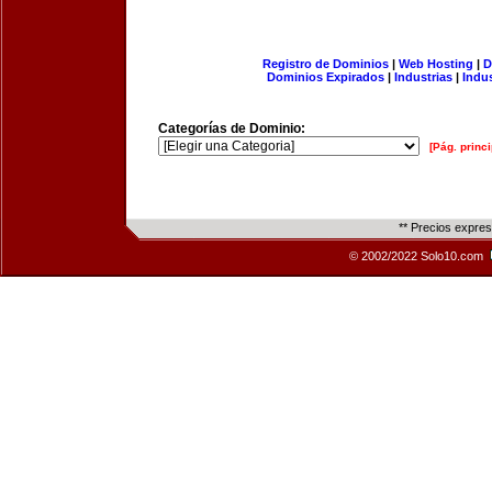
Registro de Dominios
|
Web Hosting
|
D
Dominios Expirados
|
Industrias
|
Indu
Categorías de Dominio:
[Pág. princi
** Precios expre
© 2002/2022 Solo10.com