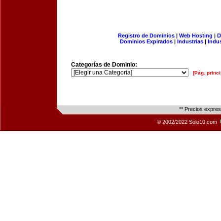
Registro de Dominios
|
Web Hosting
|
D
Dominios Expirados
|
Industrias
|
Indu
Categorías de Dominio:
[Pág. princi
** Precios expre
© 2002/2022 Solo10.com