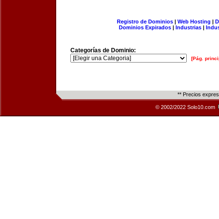
Registro de Dominios
|
Web Hosting
|
D
Dominios Expirados
|
Industrias
|
Indu
Categorías de Dominio:
[Pág. princi
** Precios expre
© 2002/2022 Solo10.com