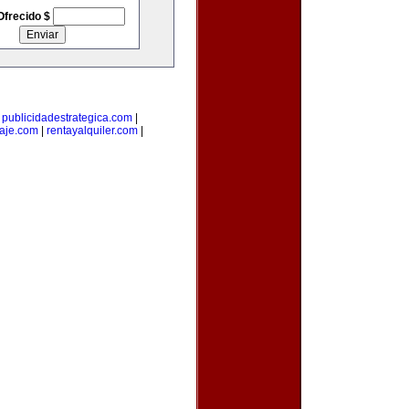
Ofrecido $
|
publicidadestrategica.com
|
iaje.com
|
rentayalquiler.com
|