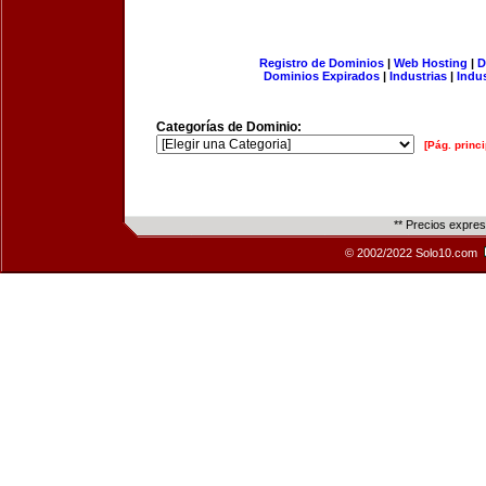
Registro de Dominios
|
Web Hosting
|
D
Dominios Expirados
|
Industrias
|
Indu
Categorías de Dominio:
[Pág. princi
** Precios expre
© 2002/2022 Solo10.com