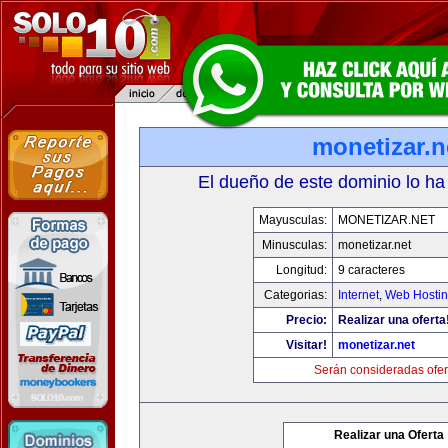
monetizar.n
El dueño de este dominio lo ha
Mayusculas:
MONETIZAR.NET
Minusculas:
monetizar.net
Longitud:
9 caracteres
Categorias:
Internet
,
Web Hostin
Precio:
Realizar una oferta
Visitar!
monetizar.net
Serán consideradas ofer
Realizar una Oferta