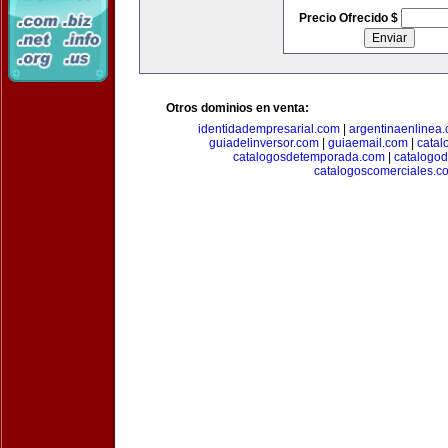
Precio Ofrecido $
Otros dominios en venta:
identidadempresarial.com
|
argentinaenlinea
guiadelinversor.com
|
guiaemail.com
|
catal
catalogosdetemporada.com
|
catalogo
catalogoscomerciales.c