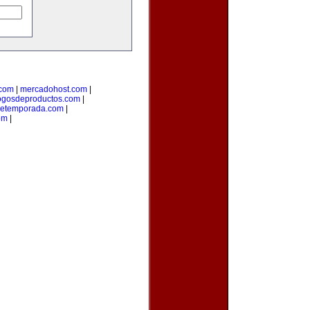
.com
|
mercadohost.com
|
ogosdeproductos.com
|
detemporada.com
|
om
|